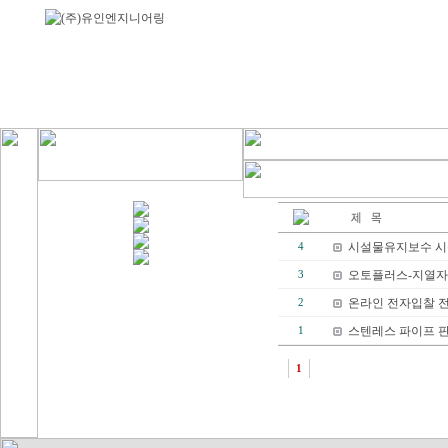
회사소개
사업분야
CEO 인사말
기계설비
회사소개
소방설비
조직도
시설물유지관
오시는길
신재생에너지
시설물유지보수 
4
오토플러스-지열자
3
온라인 전자입찰 
2
스텐레스 파이프 판
1
1