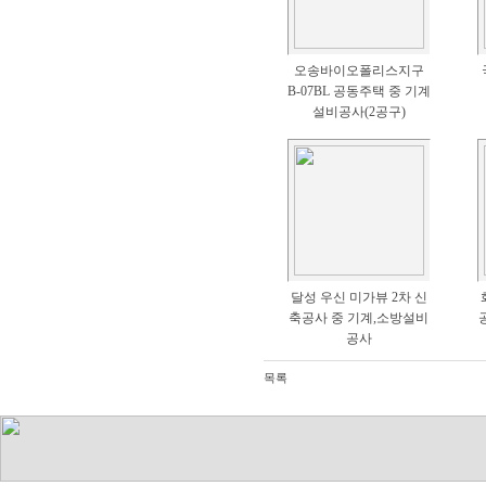
오송바이오폴리스지구
B-07BL 공동주택 중 기계
설비공사(2공구)
달성 우신 미가뷰 2차 신
축공사 중 기계,소방설비
공사
목록